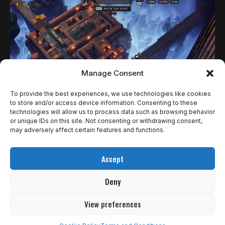
Manage Consent
To provide the best experiences, we use technologies like cookies
to store and/or access device information. Consenting to these
technologies will allow us to process data such as browsing behavior
NOTÍCIAS
or unique IDs on this site. Not consenting or withdrawing consent,
MINOS: DEVOLVER ANUNCIA ROGUELIKE EM
may adversely affect certain features and functions.
QUE VOCÊ É O MINOTAURO E CONSTRÓI SEU
Accept
PRÓPRIO LABIRINTO
Deny
A Devolver Digital e o estúdio polonês Artificer (de Sumerian
Six e…
View preferences
Ricardo Gomes
29 de setembro de 2025