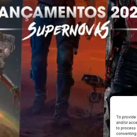
To provide 
and/or acce
to process 
consenting 