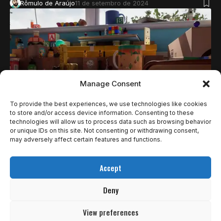
Rômulo de Araújo
11 de setembro de 2024
Manage Consent
To provide the best experiences, we use technologies like cookies
to store and/or access device information. Consenting to these
technologies will allow us to process data such as browsing behavior
NOTÍCIAS
or unique IDs on this site. Not consenting or withdrawing consent,
O ESCUDEIRO VALENTE PROVA QUE A
may adversely affect certain features and functions.
DUBLAGEM BR É UMA DAS MELHORES DO
Accept
MUNDO – FÁCIL.
Deny
O Escudeiro Valente segue as aventuras mágicas de
Pontinho (Jot) e seus amigos…
View preferences