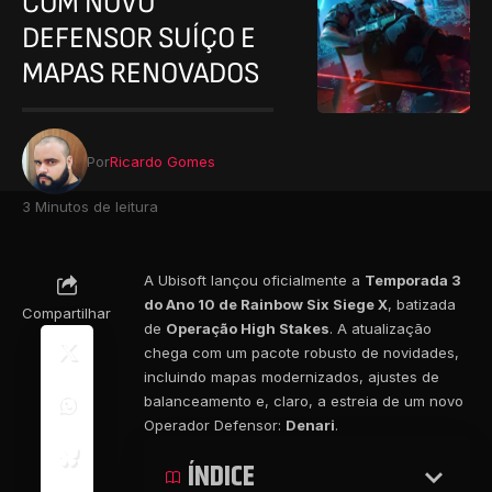
COM NOVO
DEFENSOR SUÍÇO E
MAPAS RENOVADOS
Por
Ricardo Gomes
3 Minutos de leitura
A Ubisoft lançou oficialmente a
Temporada 3
do Ano 10 de Rainbow Six Siege X
, batizada
Compartilhar
de
Operação High Stakes
. A atualização
chega com um pacote robusto de novidades,
incluindo mapas modernizados, ajustes de
balanceamento e, claro, a estreia de um novo
Operador Defensor:
Denari
.
ÍNDICE