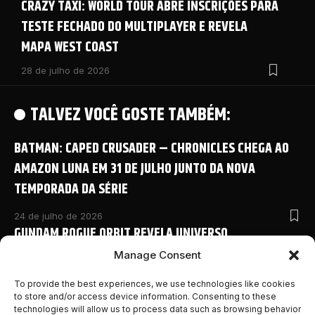
CRAZY TAXI: WORLD TOUR ABRE INSCRIÇÕES PARA
TESTE FECHADO DO MULTIPLAYER E REVELA
MAPA WEST COAST
28 de julho de 2026
TALVEZ VOCÊ GOSTE TAMBÉM:
BATMAN: CAPED CRUSADER – CHRONICLES CHEGA AO
AMAZON LUNA EM 31 DE JULHO JUNTO DA NOVA
TEMPORADA DA SÉRIE
24 de julho de 2026
GUNDAM ROGUE ORBIT REVELA UNIVERSO
COMPARTILHADO COM NOVO ANIME E DETALHES
Manage Consent
INÉDITOS NA SAN DIEGO COMIC-CON 2026
To provide the best experiences, we use technologies like cookies
to store and/or access device information. Consenting to these
24 de julho de 2026
technologies will allow us to process data such as browsing behavior