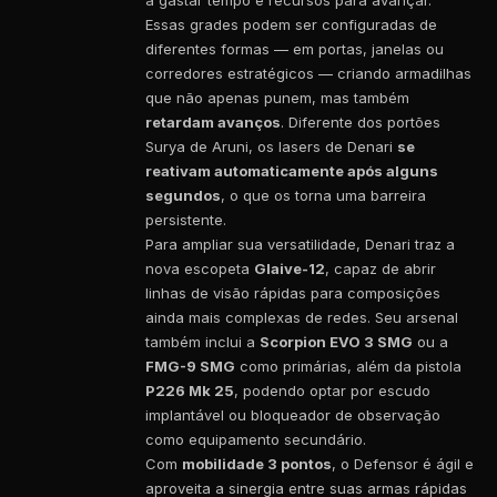
a gastar tempo e recursos para avançar.
Essas grades podem ser configuradas de
diferentes formas — em portas, janelas ou
corredores estratégicos — criando armadilhas
que não apenas punem, mas também
retardam avanços
. Diferente dos portões
Surya de Aruni, os lasers de Denari
se
reativam automaticamente após alguns
segundos
, o que os torna uma barreira
persistente.
Para ampliar sua versatilidade, Denari traz a
nova escopeta
Glaive-12
, capaz de abrir
linhas de visão rápidas para composições
ainda mais complexas de redes. Seu arsenal
também inclui a
Scorpion EVO 3 SMG
ou a
FMG-9 SMG
como primárias, além da pistola
P226 Mk 25
, podendo optar por escudo
implantável ou bloqueador de observação
como equipamento secundário.
Com
mobilidade 3 pontos
, o Defensor é ágil e
aproveita a sinergia entre suas armas rápidas