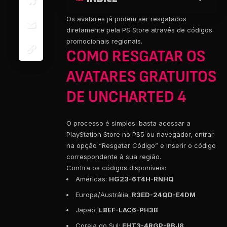
Os avatares já podem ser resgatados
diretamente pela PS Store através de códigos
promocionais regionais.
COMO RESGATAR OS
AVATARES GRATUITOS
DE UNCHARTED 4
O processo é simples: basta acessar a
PlayStation Store no PS5 ou navegador, entrar
na opção “Resgatar Código” e inserir o código
correspondente à sua região.
Confira os códigos disponíveis:
Américas:
HG23-6T4H-RNHQ
Europa/Austrália:
R3ED-24QD-E4DM
Japão:
L8EF-LAC6-PH3B
Coreia do Sul:
FHT3-4RGP-RBJ8