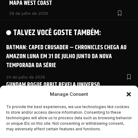
MAPA WEST COAST
28 de julho de 2026
TALVEZ VOCÊ GOSTE TAMBÉM:
BATMAN: CAPED CRUSADER – CHRONICLES CHEGA AO
AMAZON LUNA EM 31 DE JULHO JUNTO DA NOVA
TEMPORADA DA SÉRIE
24 de julho de 2026
GUNDAM ROGUE ORBIT REVELA UNIVERSO
COMPARTILHADO COM NOVO ANIME E DETALHES
Manage Consent
INÉDITOS NA SAN DIEGO COMIC-CON 2026
To provide the best experiences, we use technologies like cookies
to store and/or access device information. Consenting to these
24 de julho de 2026
technologies will allow us to process data such as browsing behavior
MONSTER HUNTER OUTLANDERS ABRE PRÉ-REGISTRO E
or unique IDs on this site. Not consenting or withdrawing consent,
REVELA NOVOS DETALHES DA AVENTURA MOBILE DA
may adversely affect certain features and functions.