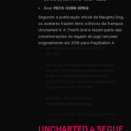
Ásia:
PEC5-32RK-EPEQ
Segundo a publicação oficial da Naughty Dog,
os avatares trazem itens icônicos da franquia
Uncharted 4: A Thief’s End e fazem parte das
comemorações do legado do jogo lançado
originalmente em 2016 para PlayStation 4.
ON THE HUNT FOR SOME UNCHARTED PS5
AVATARS?
YOU'RE IN LUCK! PLAYERS CAN REDEEM AVATARS
OF ICONIC ITEMS FROM THE UNCHARTED SERIES
USING THE FOLLOWING REGIONAL CODES ON
PLAYSTATION STORE. HAPPY 10TH ANNIVERSARY
TO UNCHARTED 4: A THIEF'S END!
AMERICAS – HG23-6T4H-RNHQ…
PIC.TWITTER.COM/HPGYEHCEIR
— Naughty Dog (@Naughty_Dog)
May
11, 2026
UNCHARTED 4 SEGUE