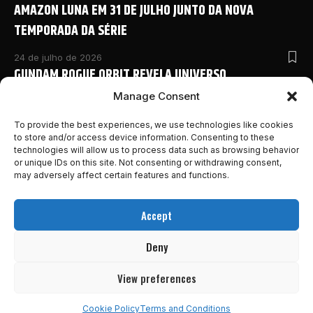
AMAZON LUNA EM 31 DE JULHO JUNTO DA NOVA
TEMPORADA DA SÉRIE
24 de julho de 2026
GUNDAM ROGUE ORBIT REVELA UNIVERSO
COMPARTILHADO COM NOVO ANIME E DETALHES
Manage Consent
INÉDITOS NA SAN DIEGO COMIC-CON 2026
To provide the best experiences, we use technologies like cookies
to store and/or access device information. Consenting to these
24 de julho de 2026
technologies will allow us to process data such as browsing behavior
MONSTER HUNTER OUTLANDERS ABRE PRÉ-REGISTRO E
or unique IDs on this site. Not consenting or withdrawing consent,
REVELA NOVOS DETALHES DA AVENTURA MOBILE DA
may adversely affect certain features and functions.
FRANQUIA
Accept
24 de julho de 2026
MARVEL’S WOLVERINE GANHA NOVO E INSANO TRAILER
Deny
DESTACANDO A HISTÓRIA DO GAME!
View preferences
23 de julho de 2026
Cookie Policy
Terms and Conditions