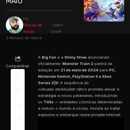
MAIO
Por
Rômulo de
- Editor
Araújo
Chefe
3 Minutos de leitura
A
Big Fan
e a
Shiny Shoe
anunciaram
oficialmente:
Monster Train 2
partirá da
Compartilhar
estação em
21 de maio de 2024
para
PC,
Nintendo Switch, PlayStation 5 e Xbox
Series X|S
! A sequência do
cultuado
deckbuilder
tático promete elevar a
estratégia a novos patamares, introduzindo
os
Titãs
— entidades cósmicas determinadas
a reduzir o mundo a cinzas. Assista ao trailer
explosivo e embarque nesta jornada infernal: