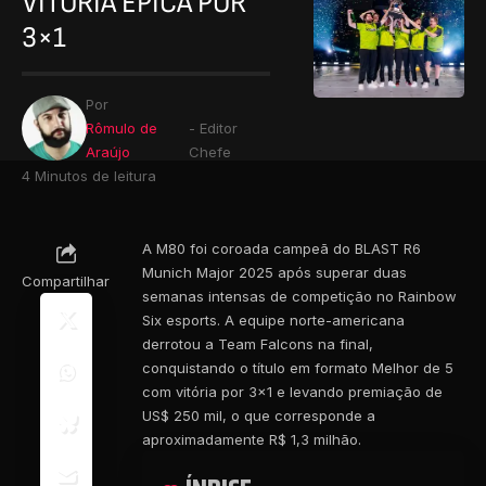
VITÓRIA ÉPICA POR
3×1
Por
Rômulo de
- Editor
Araújo
Chefe
4 Minutos de leitura
A M80 foi coroada campeã do BLAST R6
Munich Major 2025 após superar duas
Compartilhar
semanas intensas de competição no Rainbow
Six esports. A equipe norte-americana
derrotou a Team Falcons na final,
conquistando o título em formato Melhor de 5
com vitória por 3×1 e levando premiação de
US$ 250 mil, o que corresponde a
aproximadamente R$ 1,3 milhão.