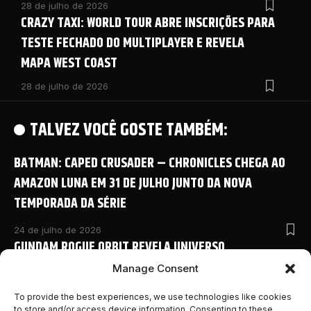
28 de julho de 2026
CRAZY TAXI: WORLD TOUR ABRE INSCRIÇÕES PARA
TESTE FECHADO DO MULTIPLAYER E REVELA
MAPA WEST COAST
28 de julho de 2026
TALVEZ VOCÊ GOSTE TAMBÉM:
BATMAN: CAPED CRUSADER – CHRONICLES CHEGA AO
AMAZON LUNA EM 31 DE JULHO JUNTO DA NOVA
TEMPORADA DA SÉRIE
24 de julho de 2026
GUNDAM ROGUE ORBIT REVELA UNIVERSO
COMPARTILHADO COM NOVO ANIME E DETALHES
Manage Consent
INÉDITOS NA SAN DIEGO COMIC-CON 2026
To provide the best experiences, we use technologies like cookies
to store and/or access device information. Consenting to these