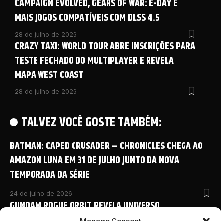
CAMPAIGN EVOLVED, GEARS OF WAR: E-DAY E
MAIS JOGOS COMPATÍVEIS COM DLSS 4.5
28 de julho de 2026
CRAZY TAXI: WORLD TOUR ABRE INSCRIÇÕES PARA
TESTE FECHADO DO MULTIPLAYER E REVELA
MAPA WEST COAST
28 de julho de 2026
TALVEZ VOCÊ GOSTE TAMBÉM:
BATMAN: CAPED CRUSADER – CHRONICLES CHEGA AO
AMAZON LUNA EM 31 DE JULHO JUNTO DA NOVA
TEMPORADA DA SÉRIE
24 de julho de 2026
GUNDAM ROGUE ORBIT REVELA UNIVERSO
COMPARTILHADO COM NOVO ANIME E DETALHES
Manage Consent