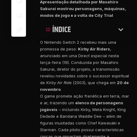
Apresentação detalhada por Masahiro
Sakurai mostrou personagens, máquinas,
modos de jogo e a volta de City Trial
ÍNDICE
O Nintendo Switch 2 recebeu mais uma
promessa de peso:
Kirby Air Riders
,
anunciado em uma Direct especial nesta
terça-feira (19). Conduzida por Masahiro
Sakurai, diretor do projeto, a transmissão
revelou novidades sobre o sucessor espiritual
de
Kirby Air Ride
(2003), que chega em
20 de
novembro
.
O game promete ação frenética em terra, mar
e ar, trazendo um
elenco de personagens
jogáveis
– incluindo Kirby, Meta Knight, King
Dedede e Bandana Waddle Dee – além de
figuras inusitadas como Chef Kawasaki e
Starman. Cada piloto possui características
únicas que impactam diretamente a