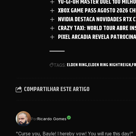
YU-GI-OH MASTER DUEL 100 MILH
XBOX GAME PASS AGOSTO 2026 CHE
NVIDIA DESTACA NOVIDADES RTX C
CRAZY TAXI: WORLD TOUR ABRE I
PIXEL ARCADIA REVELA PATROCIN
ELDEN RING
ELDEN RING NIGHTREIGN
F
TAGS:
COMPARTILHAR ESTE ARTIGO
Por
Ricardo Gomes
"Curse you, Bayle! I hereby vow! You will rue this day!"