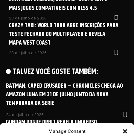
MAIS JOGOS COMPATÍVEIS COM DLSS 4.5
28 de julho de 2026
CRAZY TAXI: WORLD TOUR ABRE INSCRIÇÕES PARA
TESTE FECHADO DO MULTIPLAYER E REVELA
MAPA WEST COAST
28 de julho de 2026
TALVEZ VOCÊ GOSTE TAMBÉM:
BATMAN: CAPED CRUSADER – CHRONICLES CHEGA AO
AMAZON LUNA EM 31 DE JULHO JUNTO DA NOVA
TEMPORADA DA SÉRIE
24 de julho de 2026
GUNDAM ROGUE ORBIT REVELA UNIVERSO
COMPARTILHADO COM NOVO ANIME E DETALHES
Manage Consent