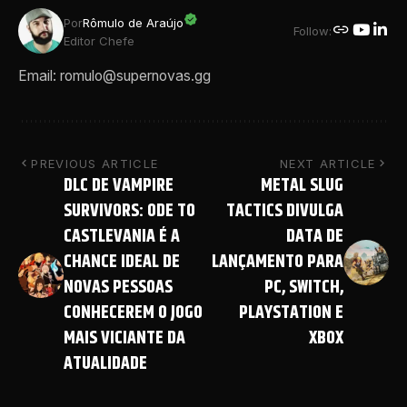
Por
Rômulo de Araújo
Follow:
Editor Chefe
Email: romulo@supernovas.gg
PREVIOUS ARTICLE
NEXT ARTICLE
DLC DE VAMPIRE
METAL SLUG
SURVIVORS: ODE TO
TACTICS DIVULGA
CASTLEVANIA É A
DATA DE
CHANCE IDEAL DE
LANÇAMENTO PARA
NOVAS PESSOAS
PC, SWITCH,
CONHECEREM O JOGO
PLAYSTATION E
MAIS VICIANTE DA
XBOX
ATUALIDADE