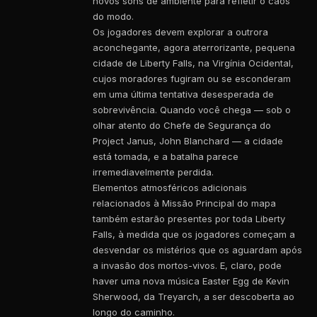
novos sons de ambiente para refletir o caos
do modo.
Os jogadores devem explorar a outrora
aconchegante, agora aterrorizante, pequena
cidade de Liberty Falls, na Virgínia Ocidental,
cujos moradores fugiram ou se esconderam
em uma última tentativa desesperada de
sobrevivência. Quando você chega — sob o
olhar atento do Chefe de Segurança do
Project Janus, John Blanchard — a cidade
está tomada, e a batalha parece
irremediavelmente perdida.
Elementos atmosféricos adicionais
relacionados à Missão Principal do mapa
também estarão presentes por toda Liberty
Falls, à medida que os jogadores começam a
desvendar os mistérios que os aguardam após
a invasão dos mortos-vivos. E, claro, pode
haver uma nova música Easter Egg de Kevin
Sherwood, da Treyarch, a ser descoberta ao
longo do caminho.