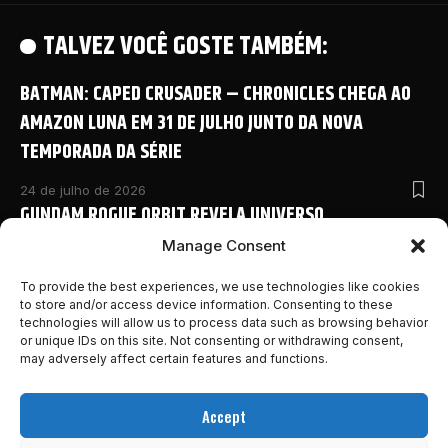
TALVEZ VOCÊ GOSTE TAMBÉM:
BATMAN: CAPED CRUSADER – CHRONICLES CHEGA AO
AMAZON LUNA EM 31 DE JULHO JUNTO DA NOVA
TEMPORADA DA SÉRIE
24 de julho de 2026
GUNDAM ROGUE ORBIT REVELA UNIVERSO
COMPARTILHADO COM NOVO ANIME E DETALHES
Manage Consent
INÉDITOS NA SAN DIEGO COMIC-CON 2026
To provide the best experiences, we use technologies like cookies
to store and/or access device information. Consenting to these
24 de julho de 2026
technologies will allow us to process data such as browsing behavior
MONSTER HUNTER OUTLANDERS ABRE PRÉ-REGISTRO E
or unique IDs on this site. Not consenting or withdrawing consent,
REVELA NOVOS DETALHES DA AVENTURA MOBILE DA
may adversely affect certain features and functions.
FRANQUIA
Accept
24 de julho de 2026