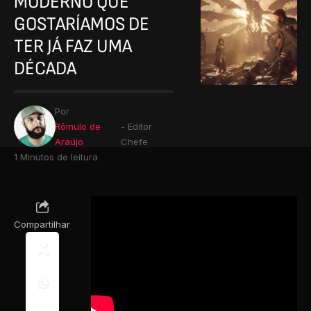
MODERNO QUE
GOSTARÍAMOS DE
TER JÁ FAZ UMA
DÉCADA
Por
Rômulo de
- Editor
Araújo
Chefe
1 Minutos de leitura
Compartilhar