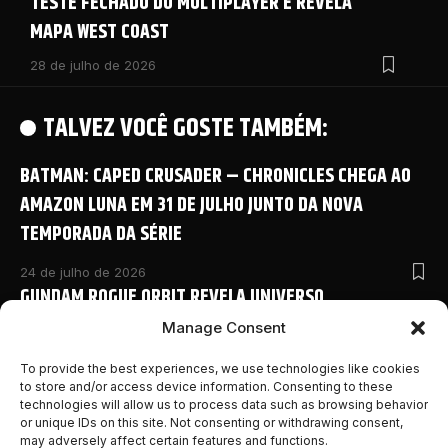
TESTE FECHADO DO MULTIPLAYER E REVELA
MAPA WEST COAST
28 de julho de 2026
TALVEZ VOCÊ GOSTE TAMBÉM:
BATMAN: CAPED CRUSADER – CHRONICLES CHEGA AO
AMAZON LUNA EM 31 DE JULHO JUNTO DA NOVA
TEMPORADA DA SÉRIE
24 de julho de 2026
GUNDAM ROGUE ORBIT REVELA UNIVERSO
COMPARTILHADO COM NOVO ANIME E DETALHES
Manage Consent
INÉDITOS NA SAN DIEGO COMIC-CON 2026
To provide the best experiences, we use technologies like cookies
to store and/or access device information. Consenting to these
24 de julho de 2026
technologies will allow us to process data such as browsing behavior
MONSTER HUNTER OUTLANDERS ABRE PRÉ-REGISTRO E
or unique IDs on this site. Not consenting or withdrawing consent,
REVELA NOVOS DETALHES DA AVENTURA MOBILE DA
may adversely affect certain features and functions.